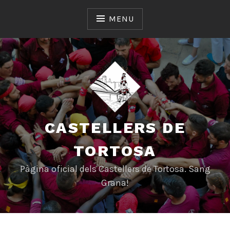
Skip
to
MENU
content
CASTELLERS DE
TORTOSA
Pàgina oficial dels Castellers de Tortosa. Sang
Grana!