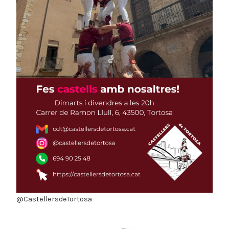
@CastellersdeTortosa