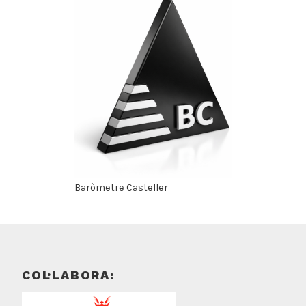
Baròmetre Casteller
COL·LABORA: